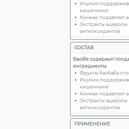
Инулин поддержива
кишечнике
Конжак подавляет а
Экстракты ацеролы 
антиоксидантов
СОСТАВ
Baolife содержит плод
ингредиенты.
Фрукты баобаба сп
Инулин поддержива
кишечнике
Конжак подавляет а
Экстракты ацеролы 
антиоксидантов
ПРИМЕНЕНИЕ