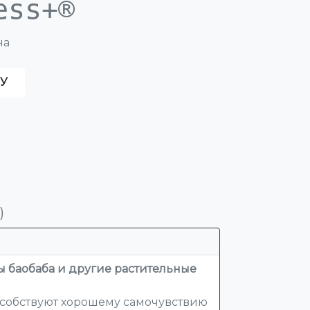
ess+®
на
У
)
ы баобаба и другие растительные
особствуют хорошему самочувствию