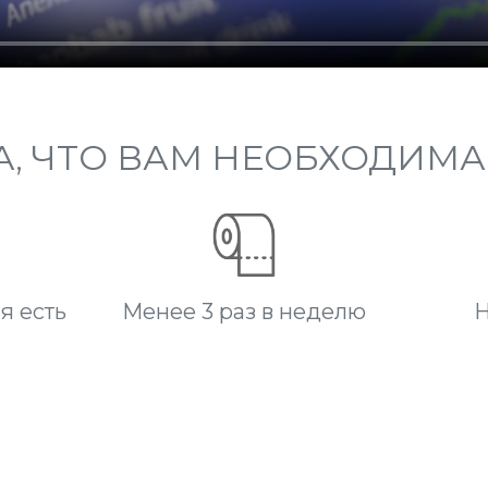
А, ЧТО ВАМ НЕОБХОДИМА
я есть
Менее 3 раз в неделю
Н
L THE
DAILY DIFFERE