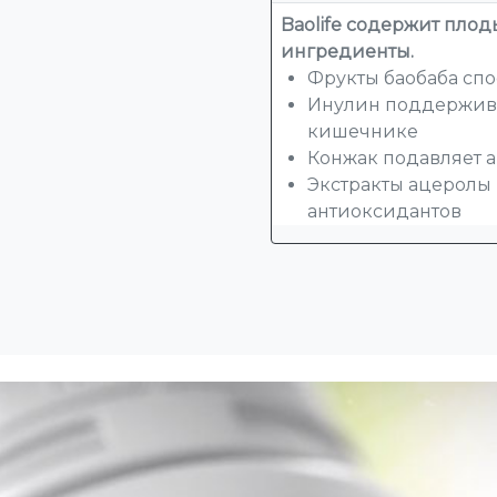
Baolife содержит плод
ингредиенты.
Фрукты баобаба сп
Инулин поддержива
кишечнике
Конжак подавляет а
Экстракты ацеролы 
антиоксидантов