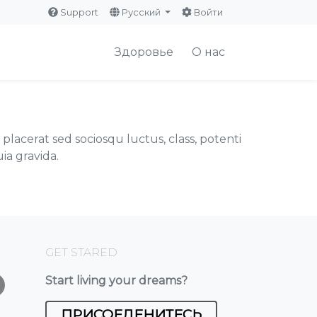
Support
Русский
Войти
Здоровье
О нас
lacerat sed sociosqu luctus, class, potenti
ia gravida.
GET STARED
Start living your dreams?
ПРИСОЕДЕНИТЕСЬ